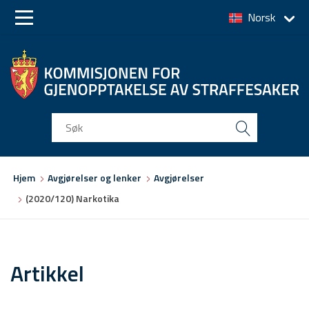
Norsk
Skip
Skip
to
to
main
main
navigation
content
Du
Hjem
Avgjørelser og lenker
Avgjørelser
er
(2020/120) Narkotika
her
Artikkel