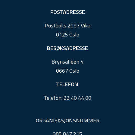
F
POSTADRESSE
o
Postboks 2097 Vika
o
0125 Oslo
t
e
BESØKSADRESSE
r
Brynsalléen 4
0667 Oslo
TELEFON
Telefon:
22 40 44 00
ORGANISASJONSNUMMER
985 847 215