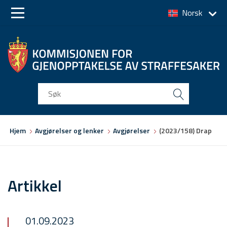
Norsk
Skip
Skip
to
to
main
main
navigation
content
Du
Hjem
Avgjørelser og lenker
Avgjørelser
(2023/158) Drap
er
her
Artikkel
01.09.2023