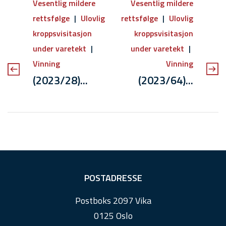
Vesentlig mildere
Vesentlig mildere
rettsfølge
Ulovlig
rettsfølge
Ulovlig
kroppsvisitasjon
kroppsvisitasjon
under varetekt
under varetekt
Vinning
Vinning
(2023/28)...
(2023/64)...
F
POSTADRESSE
o
Postboks 2097 Vika
o
0125 Oslo
t