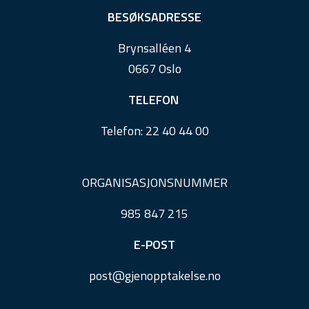
e
BESØKSADRESSE
r
Brynsalléen 4
0667 Oslo
TELEFON
Telefon:
22 40 44 00
ORGANISASJONSNUMMER
985 847 215
E-POST
post@
gjenopptakelse.
no