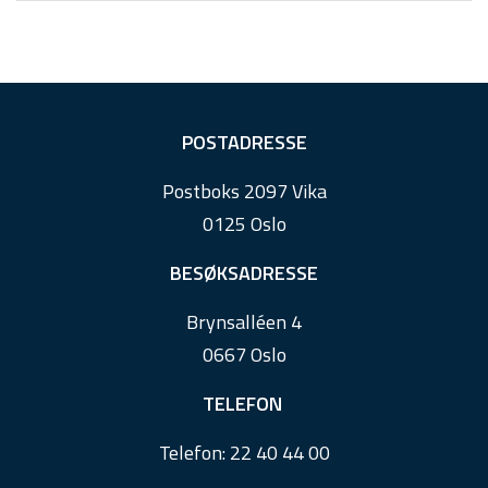
F
POSTADRESSE
o
Postboks 2097 Vika
o
0125 Oslo
t
e
BESØKSADRESSE
r
Brynsalléen 4
0667 Oslo
TELEFON
Telefon:
22 40 44 00