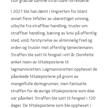
stor grad de samme straffbare forholdene.
I 2021 ble han dømt i tingretten for blant
annet flere tilfeller av uberettiget vinning,
utbytte fra straffbar handling, trusler om
straffbar handling, bæring av kniv på offentlig
sted, vold, forstyrrelse av alminnelig fred og
orden og trusler mot offentlig tjenestemann.
Straffen ble satt til fengsel i ett år. Domfelte
anket noen av tiltalepostene til
lagmannsretten. Lagmannsretten opphevet de
påankede tiltalepostene på grunn av
mangelfulle domsgrunner, men fastsatte
straffen for de øvrige tiltalepostene som ikke
var påanket. Straffen ble satt til fengsel i 120
dager. De tiltalepostene som ble opphevet i