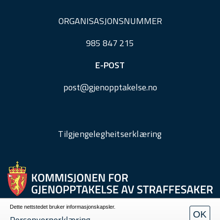
ORGANISASJONSNUMMER
985 847 215
E-POST
post@
gjenopptakelse.
no
Tilgjengelegheitserklæring
Dette nettstedet bruker informasjonskapsler.
OK
Personvern
Personvernerklæring