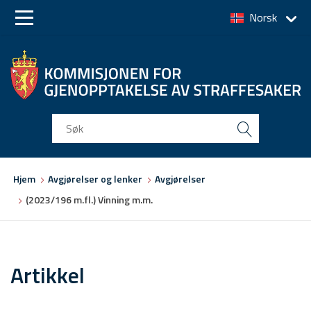
Norsk
Skip
Skip
to
to
main
main
navigation
content
Du
Hjem
Avgjørelser og lenker
Avgjørelser
er
(2023/196 m.fl.) Vinning m.m.
her
Artikkel