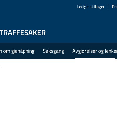
Ledige stillinger
Pr
Skip
Skip
to
to
main
main
n om gjenåpning
Saksgang
Avgjørelser og lenke
navigation
content
l