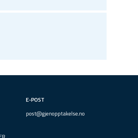
E-POST
post@
gjenopptakelse.
no
ER