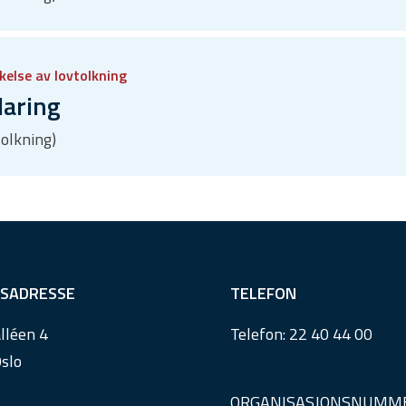
kelse av lovtolkning
laring
tolkning)
SADRESSE
TELEFON
lléen 4
Telefon:
22 40 44 00
slo
ORGANISASJONSNUMM