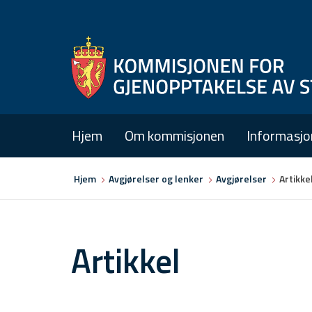
Hjem
Om kommisjonen
Informasjo
Du
Hjem
Avgjørelser og lenker
Avgjørelser
Artikke
er
her
Artikkel