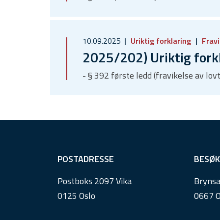
10.09.2025
Uriktig forklaring
Fravi
2025/202) Uriktig fork
- § 392 første ledd (fravikelse av lov
F
POSTADRESSE
BESØK
o
Postboks 2097 Vika
Brynsa
o
0125 Oslo
0667 O
t