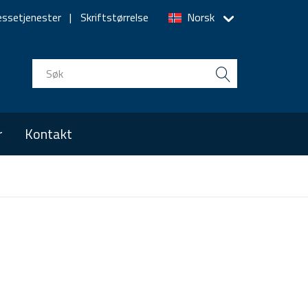
essetjenester
Skriftstørrelse
Norsk
r
Kontakt