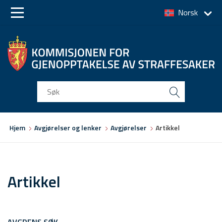
Norsk
Skip
Skip
to
to
main
main
navigation
content
Du
Hjem
Avgjørelser og lenker
Avgjørelser
Artikkel
er
her
Artikkel