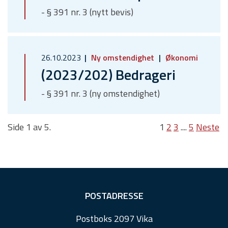
- § 391 nr. 3 (nytt bevis)
26.10.2023
Ny omstendighet
Økonomi
(2023/202) Bedrageri
- § 391 nr. 3 (ny omstendighet)
Side 1 av 5.
1
2
3
....
5
Neste
F
POSTADRESSE
o
Postboks 2097 Vika
o