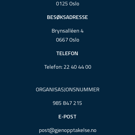
0125 Oslo
t
e
BESØKSADRESSE
r
Brynsalléen 4
0667 Oslo
TELEFON
Telefon:
22 40 44 00
ORGANISASJONSNUMMER
985 847 215
E-POST
post@
gjenopptakelse.
no