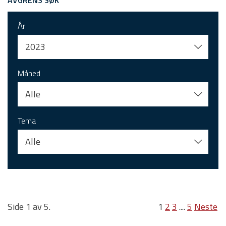
AVGRENS SØK
År
2023
Måned
Alle
Tema
Alle
Side 1 av 5.
1
2
3
....
5
Neste