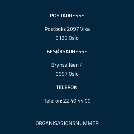
F
POSTADRESSE
o
Postboks 2097 Vika
o
0125 Oslo
t
e
BESØKSADRESSE
r
Brynsalléen 4
0667 Oslo
TELEFON
Telefon:
22 40 44 00
ORGANISASJONSNUMMER