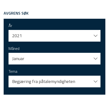
AVGRENS SØK
År
2021
Måned
Januar
Tema
Begjæring fra påtalemyndigheten