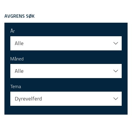
AVGRENS SØK
År
Alle
Måned
Alle
Tema
Dyrevelferd