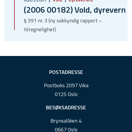
(2006 00182) Vold, dyrevern
§ 391 nr. 3 (ny sakkyndig rapport –
tilregnelighet)
F
POSTADRESSE
o
Postboks 2097 Vika
o
0125 Oslo
t
e
BESØKSADRESSE
r
Brynsalléen 4
0667 Oslo