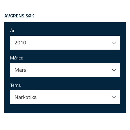
AVGRENS SØK
År
2010
Måned
Mars
Tema
Narkotika