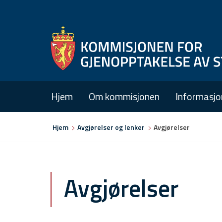
Hjem
Om kommisjonen
Informasjo
Du
Hjem
Avgjørelser og lenker
Avgjørelser
er
her
Avgjørelser