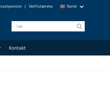
essetjenester
Skriftstørrelse
Norsk
r
Kontakt