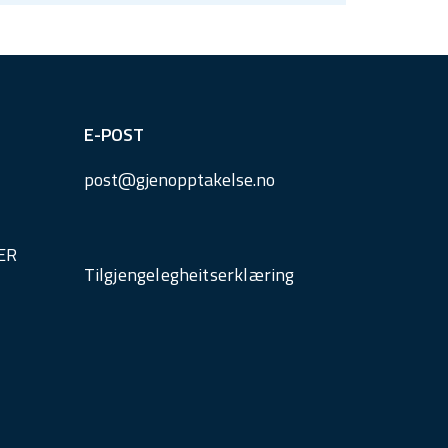
E-POST
post@
gjenopptakelse.
no
ER
Tilgjengelegheitserklæring