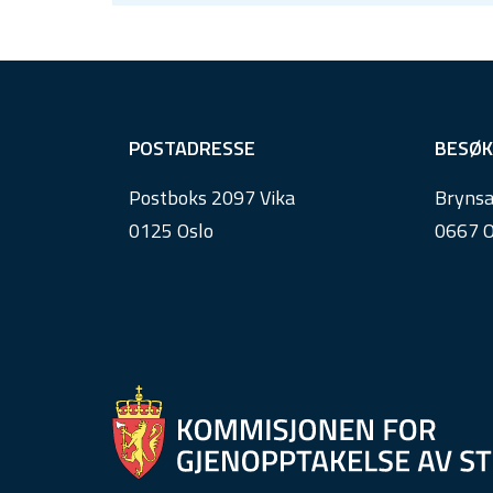
F
POSTADRESSE
BESØK
o
Postboks 2097 Vika
Brynsa
o
0125 Oslo
0667 O
t
e
r