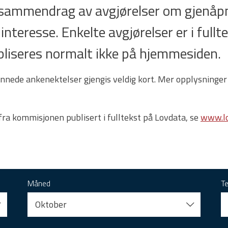
t sammendrag av avgjørelser om gjenåpn
 interesse. Enkelte avgjørelser er i full
 publiseres normalt ikke på hjemmesiden.
nnede ankenektelser gjengis veldig kort. Mer opplysninger
 fra kommisjonen publisert i fulltekst på Lovdata, se
www.lo
Måned
T
Oktober