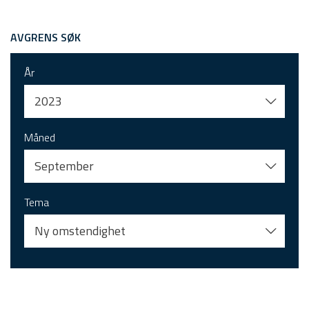
AVGRENS SØK
År
2023
Måned
September
Tema
Ny omstendighet