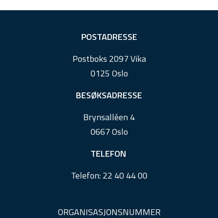
F
POSTADRESSE
o
Postboks 2097 Vika
o
0125 Oslo
t
e
BESØKSADRESSE
r
Brynsalléen 4
0667 Oslo
TELEFON
Telefon:
22 40 44 00
ORGANISASJONSNUMMER