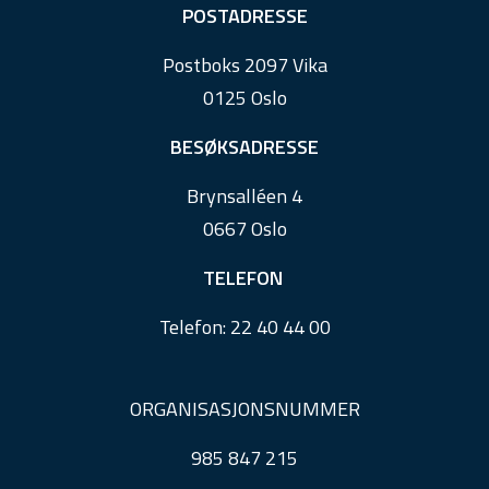
F
POSTADRESSE
o
Postboks 2097 Vika
o
0125 Oslo
t
e
BESØKSADRESSE
r
Brynsalléen 4
0667 Oslo
TELEFON
Telefon:
22 40 44 00
ORGANISASJONSNUMMER
985 847 215