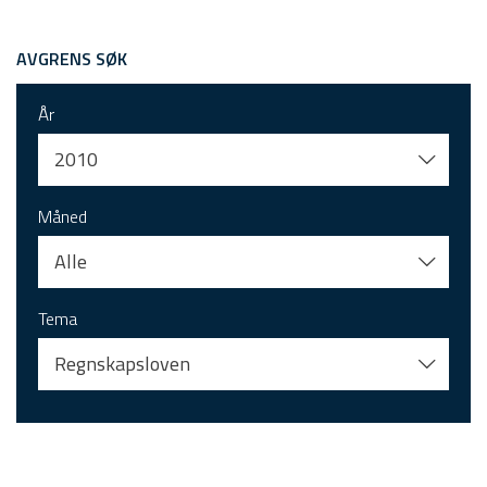
AVGRENS SØK
År
2010
Måned
Alle
Tema
Regnskapsloven