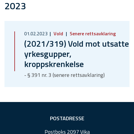
2023
01.02.2023
Vold
Senere rettsavklaring
(2021/319) Vold mot utsatte
yrkesgupper,
kroppskrenkelse
- § 391 nr. 3 (senere rettsavklaring)
F
POSTADRESSE
o
Postboks 2097 Vika