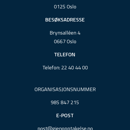
o
0125 Oslo
t
e
BESØKSADRESSE
r
Brynsalléen 4
0667 Oslo
TELEFON
Telefon:
22 40 44 00
ORGANISASJONSNUMMER
985 847 215
E-POST
post@
gjenopptakelse.
no