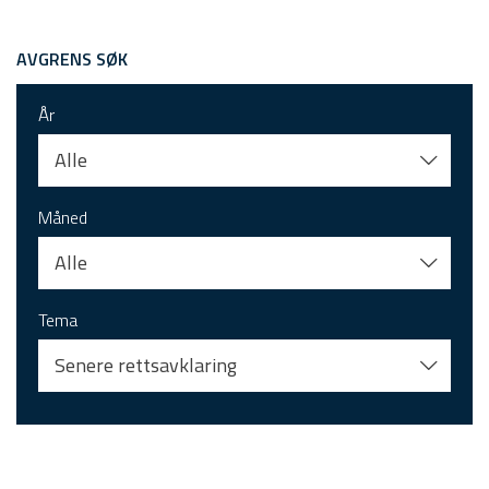
AVGRENS SØK
År
Alle
Måned
Alle
Tema
Senere rettsavklaring