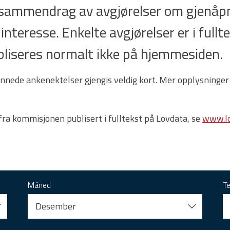
t sammendrag av avgjørelser om gjenåpn
 interesse. Enkelte avgjørelser er i full
 publiseres normalt ikke på hjemmesiden.
nnede ankenektelser gjengis veldig kort. Mer opplysninger
 fra kommisjonen publisert i fulltekst på Lovdata, se
www.lo
Måned
T
Desember