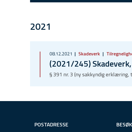
2021
08.12.2021
Skadeverk
Tilregnelig
(2021/245) Skadeverk,
§ 391 nr. 3 (ny sakkyndig erklæring,
F
POSTADRESSE
BESØK
o