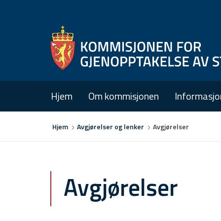
Hjem
Om kommisjonen
Informasjo
Du
Hjem
Avgjørelser og lenker
Avgjørelser
er
her
Avgjørelser