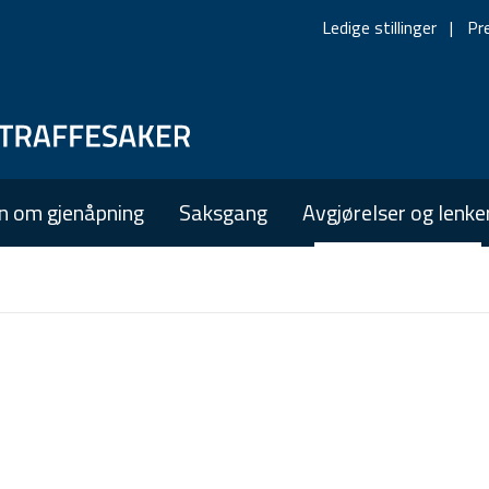
Ledige stillinger
Pr
Skip
Skip
to
to
main
main
n om gjenåpning
Saksgang
Avgjørelser og lenke
navigation
content