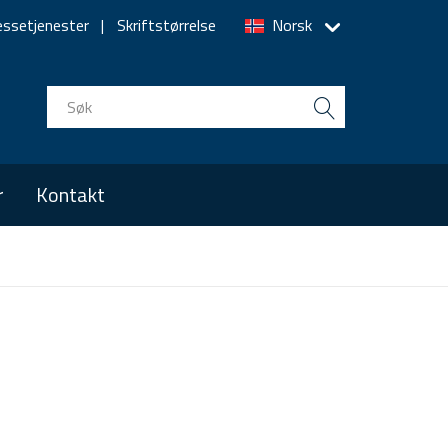
essetjenester
Skriftstørrelse
Norsk
r
Kontakt