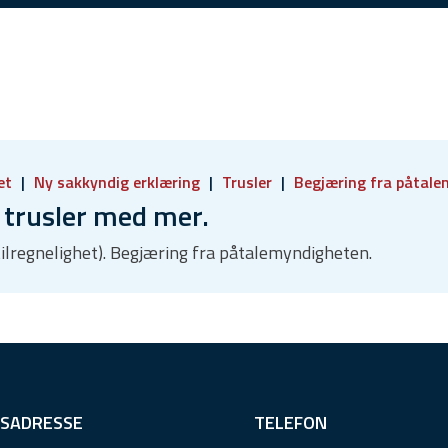
het
Ny sakkyndig erklæring
Trusler
Begjæring fra påtal
 trusler med mer.
 tilregnelighet). Begjæring fra påtalemyndigheten.
SADRESSE
TELEFON