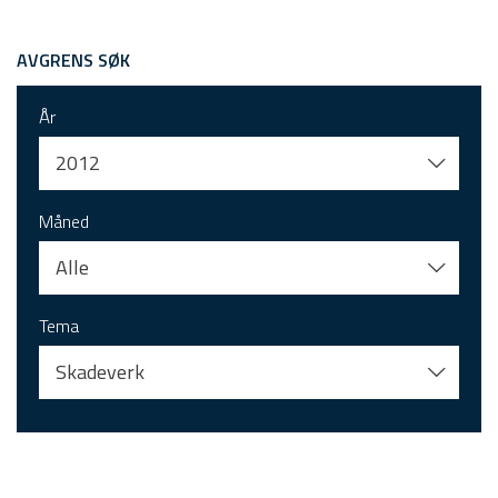
AVGRENS SØK
År
2012
Måned
Alle
Tema
Skadeverk