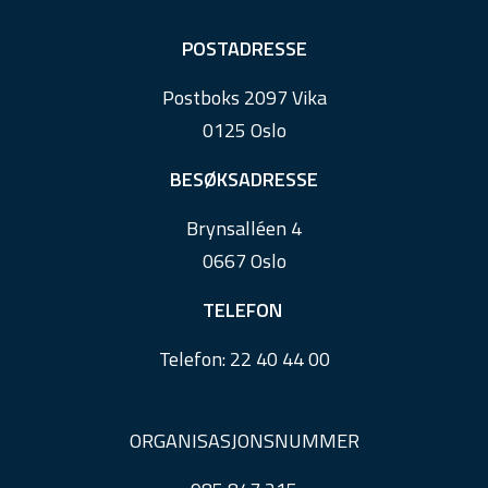
F
POSTADRESSE
o
Postboks 2097 Vika
o
0125 Oslo
t
e
BESØKSADRESSE
r
Brynsalléen 4
0667 Oslo
TELEFON
Telefon:
22 40 44 00
ORGANISASJONSNUMMER