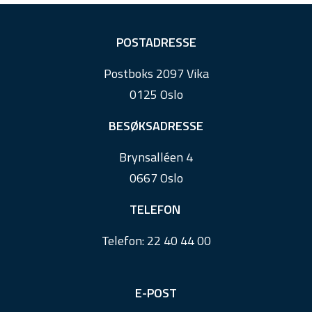
F
POSTADRESSE
o
Postboks 2097 Vika
o
0125 Oslo
t
e
BESØKSADRESSE
r
Brynsalléen 4
0667 Oslo
TELEFON
Telefon:
22 40 44 00
E-POST