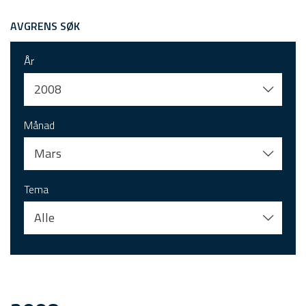
AVGRENS SØK
År
2008
Månad
Mars
Tema
Alle