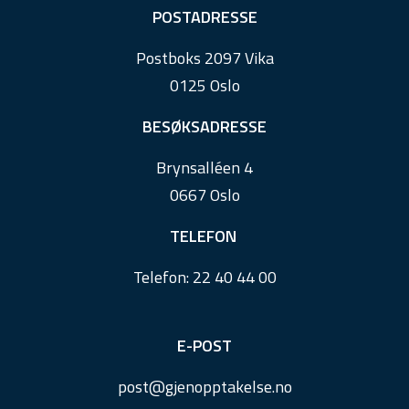
F
POSTADRESSE
o
Postboks 2097 Vika
o
0125 Oslo
t
e
BESØKSADRESSE
r
Brynsalléen 4
0667 Oslo
TELEFON
Telefon:
22 40 44 00
E-POST
post@
gjenopptakelse.
no