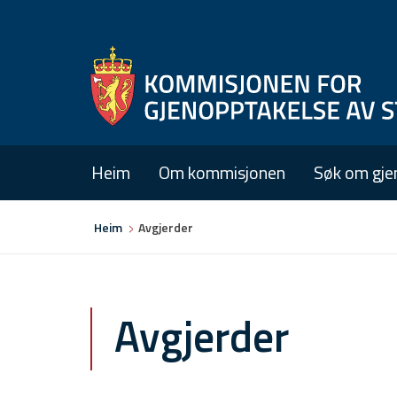
Heim
Om kommisjonen
Søk om gje
Du
Heim
Avgjerder
er
her
Avgjerder