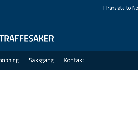
[Translate to No
Skip
Skip
to
to
main
main
nopning
Saksgang
Kontakt
navigation
content