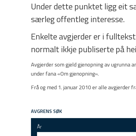
Under dette punktet ligg eit 
særleg offentleg interesse.
Enkelte avgjerder er i fulltekst.
normalt ikkje publiserte på he
Avgjerder som gjeld gjenopning av ugrunna ank
under fana «Om gjenopning».
Frå og med 1. januar 2010 er alle avgjerder f
AVGRENS SØK
År