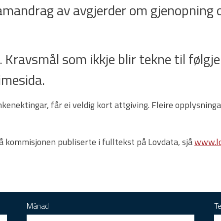
samandrag av avgjerder om gjenopning o
 Kravsmål som ikkje blir tekne til følgje e
imesida.
enektingar, får ei veldig kort attgiving. Fleire opplysnin
rå kommisjonen publiserte i fulltekst på Lovdata, sjå
www.lo
Månad
T