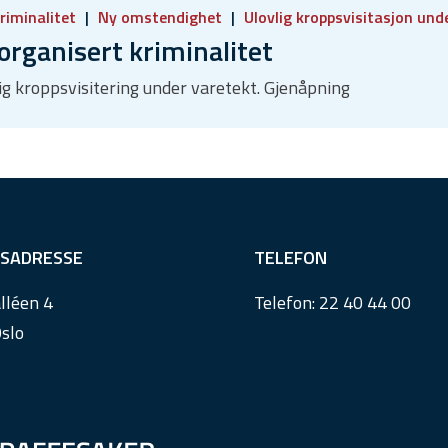
riminalitet
Ny omstendighet
Ulovlig kroppsvisitasjon und
organisert kriminalitet
lig kroppsvisitering under varetekt. Gjenåpning
SADRESSE
TELEFON
lléen 4
Telefon:
22 40 44 00
slo