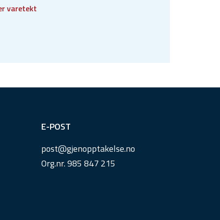
er varetekt
E-POST
post@
gjenopptakelse.
no
Org.nr. 985 847 215