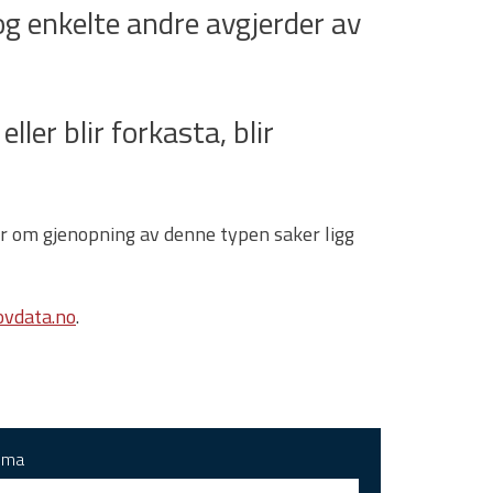
g enkelte andre avgjerder av
ller blir forkasta, blir
gar om gjenopning av denne typen saker ligg
vdata.no
.
ema