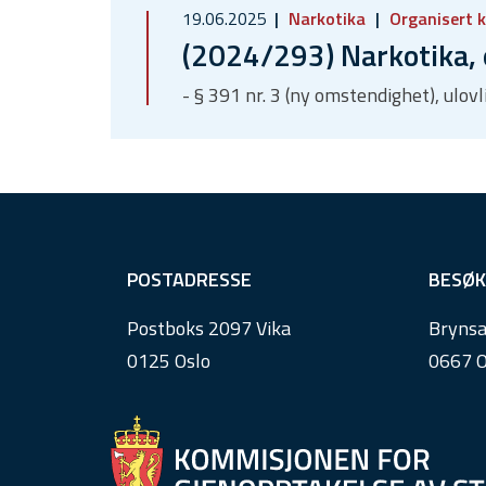
19.06.2025
Narkotika
Organisert k
(2024/293) Narkotika, 
- § 391 nr. 3 (ny omstendighet), ulov
F
POSTADRESSE
BESØK
o
Postboks 2097 Vika
Brynsa
o
0125 Oslo
0667 O
t
e
r