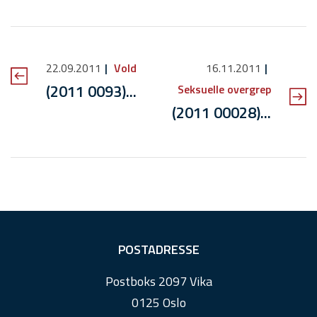
22.09.2011
Vold
16.11.2011
(2011 0093)...
Seksuelle overgrep
(2011 00028)...
F
POSTADRESSE
o
Postboks 2097 Vika
o
0125 Oslo
t