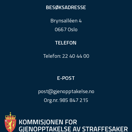
e
BESØKSADRESSE
r
Brynsalléen 4
0667 Oslo
TELEFON
Telefon:
22 40 44 00
E-POST
post@
gjenopptakelse.
no
Org.nr. 985 847 215