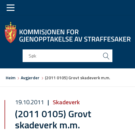
Skip
Skip
to
to
main
main
navigation
content
Du
Heim
Avgjerder
(2011 0105) Grovt skadeverk m.m.
er
her
19.10.2011
Skadeverk
(2011 0105) Grovt
skadeverk m.m.