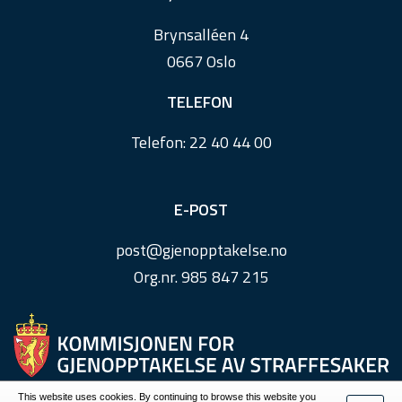
r
Brynsalléen 4
0667 Oslo
TELEFON
Telefon:
22 40 44 00
E-POST
post@
gjenopptakelse.
no
Org.nr. 985 847 215
This website uses cookies. By continuing to browse this website you