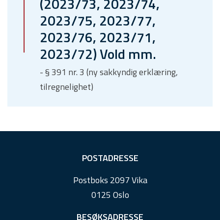
(2023/73, 2023/74,
2023/75, 2023/77,
2023/76, 2023/71,
2023/72) Vold mm.
- § 391 nr. 3 (ny sakkyndig erklæring,
tilregnelighet)
F
POSTADRESSE
o
Postboks 2097 Vika
o
0125 Oslo
t
e
BESØKSADRESSE