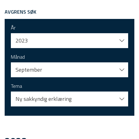
AVGRENS SØK
År
2023
Månad
September
Tema
Ny sakkyndig erklæring