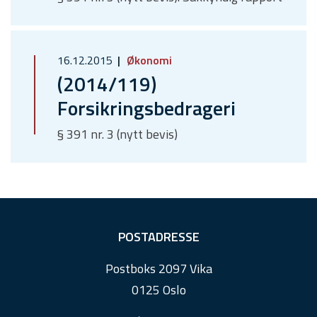
16.12.2015
Økonomi
(2014/119)
Forsikringsbedrageri
§ 391 nr. 3 (nytt bevis)
F
POSTADRESSE
o
Postboks 2097 Vika
o
0125 Oslo
t