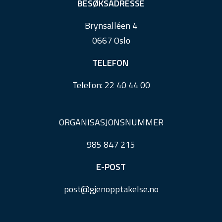
e
BESØKSADRESSE
r
Brynsalléen 4
0667 Oslo
TELEFON
Telefon:
22 40 44 00
ORGANISASJONSNUMMER
985 847 215
E-POST
post@
gjenopptakelse.
no