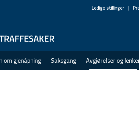
Ledige stillinger
Pr
Skip
Skip
to
to
main
main
n om gjenåpning
Saksgang
Avgjørelser og lenke
navigation
content