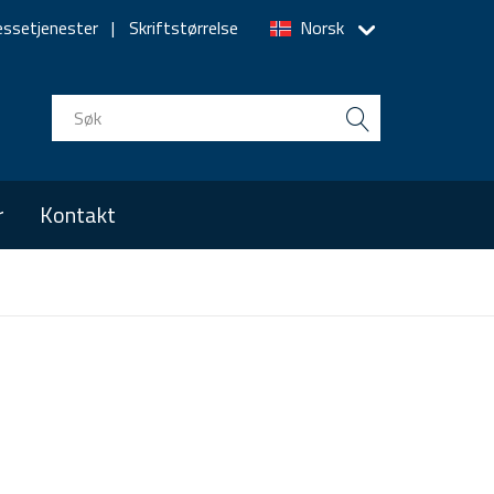
essetjenester
Skriftstørrelse
Norsk
r
Kontakt