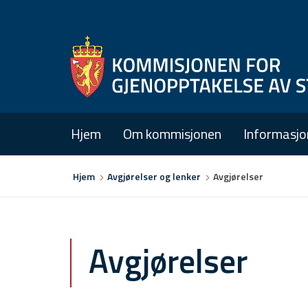
Hjem
Om kommisjonen
Informasjo
Du
Hjem
Avgjørelser og lenker
Avgjørelser
er
her
Avgjørelser