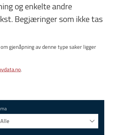
ing og enkelte andre
tekst. Begjæringer som ikke tas
 om gjenåpning av denne type saker ligger
vdata.no
.
ema
Alle