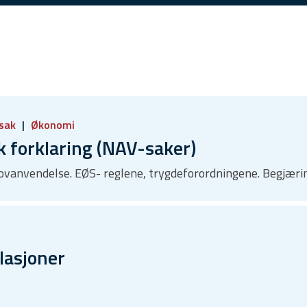
sak
Økonomi
k forklaring (NAV-saker)
. Lovanvendelse. EØS- reglene, trygdeforordningene. Begjær
lasjoner