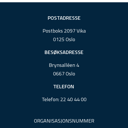
F
POSTADRESSE
o
Postboks 2097 Vika
o
0125 Oslo
t
e
BESØKSADRESSE
r
Brynsalléen 4
0667 Oslo
TELEFON
Telefon:
22 40 44 00
ORGANISASJONSNUMMER