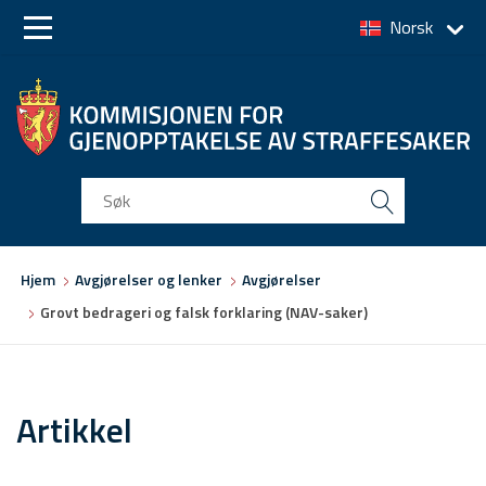
Norsk
Skip
Skip
to
to
main
main
navigation
content
Du
Hjem
Avgjørelser og lenker
Avgjørelser
er
Grovt bedrageri og falsk forklaring (NAV-saker)
her
Artikkel