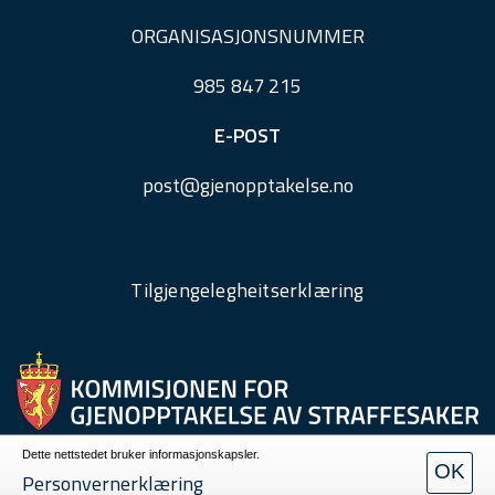
ORGANISASJONSNUMMER
985 847 215
E-POST
post@
gjenopptakelse.
no
Tilgjengelegheitserklæring
Dette nettstedet bruker informasjonskapsler.
OK
Personvern
Personvernerklæring