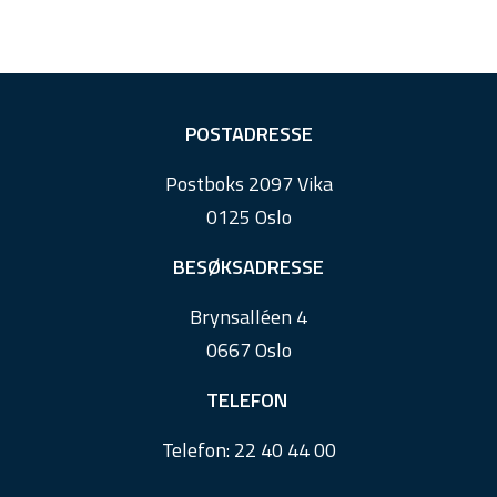
F
POSTADRESSE
o
Postboks 2097 Vika
o
0125 Oslo
t
e
BESØKSADRESSE
r
Brynsalléen 4
0667 Oslo
TELEFON
Telefon:
22 40 44 00