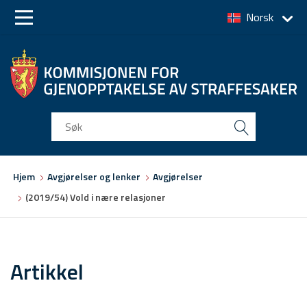
Norsk
Skip
Skip
to
to
main
main
navigation
content
Du
Hjem
Avgjørelser og lenker
Avgjørelser
er
(2019/54) Vold i nære relasjoner
her
Artikkel