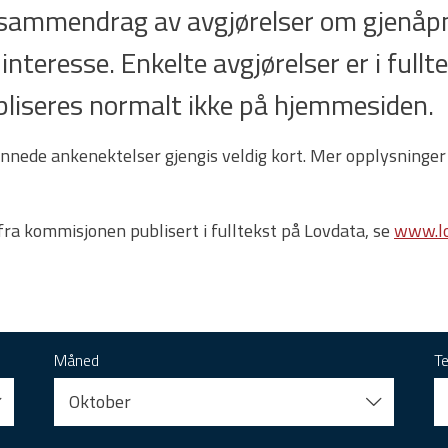
t sammendrag av avgjørelser om gjenåpn
 interesse. Enkelte avgjørelser er i full
 publiseres normalt ikke på hjemmesiden.
nnede ankenektelser gjengis veldig kort. Mer opplysninger
 fra kommisjonen publisert i fulltekst på Lovdata, se
www.lo
Måned
T
Oktober