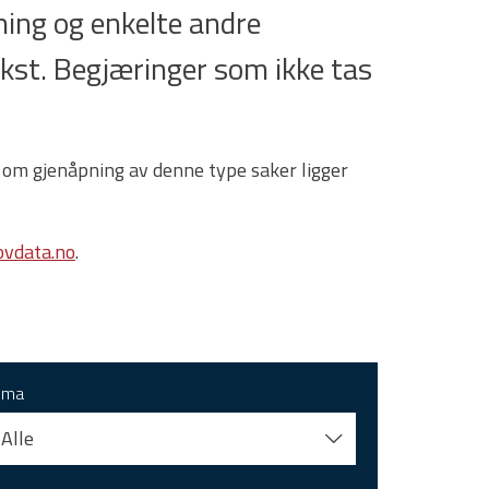
ing og enkelte andre
tekst. Begjæringer som ikke tas
 om gjenåpning av denne type saker ligger
vdata.no
.
ema
Alle