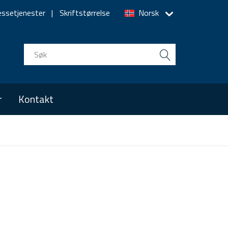
essetjenester
Skriftstørrelse
Norsk
r
Kontakt