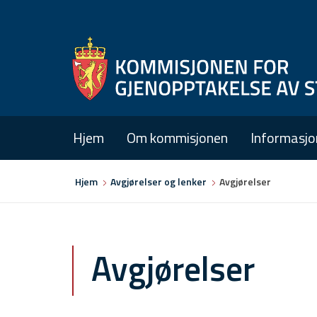
Hjem
Om kommisjonen
Informasjo
Du
Hjem
Avgjørelser og lenker
Avgjørelser
er
her
Avgjørelser