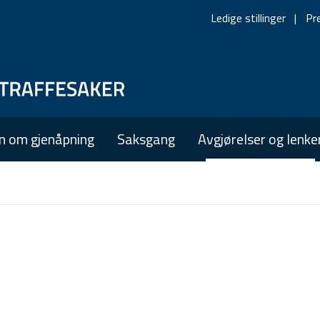
Ledige stillinger
Pr
Skip
Skip
to
to
main
main
n om gjenåpning
Saksgang
Avgjørelser og lenke
navigation
content