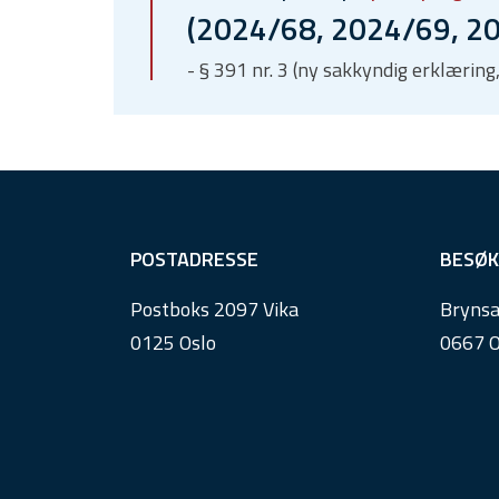
(2024/68, 2024/69, 20
- § 391 nr. 3 (ny sakkyndig erklæring,
F
POSTADRESSE
BESØK
o
Postboks 2097 Vika
Brynsa
o
0125 Oslo
0667 O
t
e
r