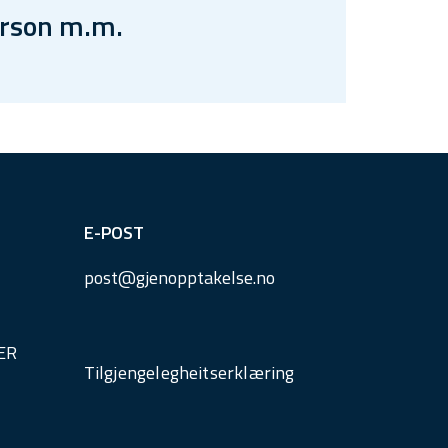
erson m.m.
E-POST
post@
gjenopptakelse.
no
ER
Tilgjengelegheitserklæring