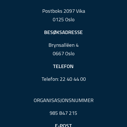
o
Postboks 2097 Vika
o
0125 Oslo
t
e
BESØKSADRESSE
r
Brynsalléen 4
0667 Oslo
TELEFON
Telefon:
22 40 44 00
ORGANISASJONSNUMMER
985 847 215
E-POST