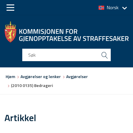
Norsk
Skip
Skip
to
to
main
main
navigation
content
Du
Hjem
Avgjørelser og lenker
Avgjørelser
er
(2010 0135) Bedrageri
her
Artikkel