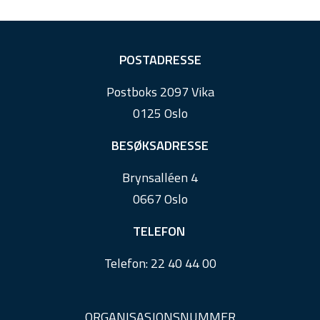
F
POSTADRESSE
o
Postboks 2097 Vika
o
0125 Oslo
t
e
BESØKSADRESSE
r
Brynsalléen 4
0667 Oslo
TELEFON
Telefon:
22 40 44 00
ORGANISASJONSNUMMER