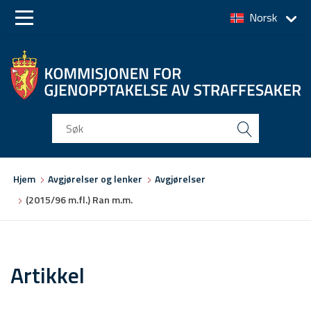
Norsk
Skip
Skip
to
to
main
main
navigation
content
Du
Hjem
Avgjørelser og lenker
Avgjørelser
er
(2015/96 m.fl.) Ran m.m.
her
Artikkel