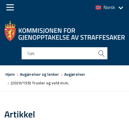
Norsk
Skip
Skip
to
to
main
main
navigation
content
Du
Hjem
Avgjørelser og lenker
Avgjørelser
er
(2020/159) Trusler og vold m.m.
her
Artikkel