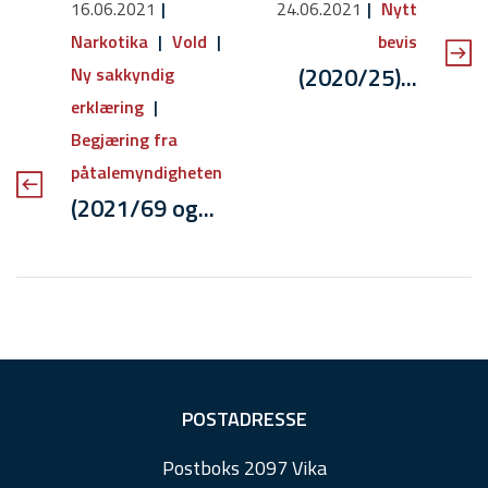
16.06.2021
24.06.2021
Nytt
Narkotika
Vold
bevis
(2020/25)...
Ny sakkyndig
erklæring
Begjæring fra
påtalemyndigheten
(2021/69 og...
F
POSTADRESSE
o
Postboks 2097 Vika
o