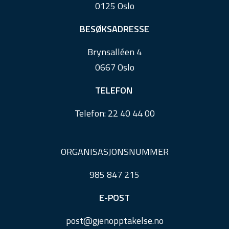
0125 Oslo
t
e
BESØKSADRESSE
r
Brynsalléen 4
0667 Oslo
TELEFON
Telefon:
22 40 44 00
ORGANISASJONSNUMMER
985 847 215
E-POST
post@
gjenopptakelse.
no