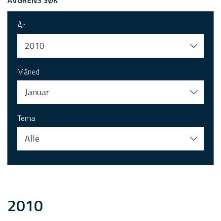
AVGRENS SØK
År
2010
Måned
Januar
Tema
Alle
2010