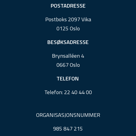
F
POSTADRESSE
o
Postboks 2097 Vika
o
0125 Oslo
t
e
BESØKSADRESSE
r
Brynsalléen 4
0667 Oslo
TELEFON
Telefon:
22 40 44 00
ORGANISASJONSNUMMER
985 847 215