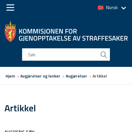
Norsk
Skip
Skip
to
to
main
main
navigation
content
Du
Hjem
Avgjørelser og lenker
Avgjørelser
Artikkel
er
her
Artikkel