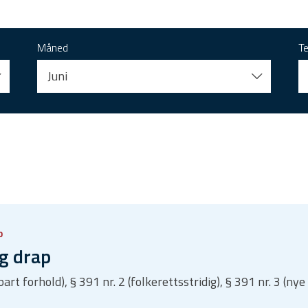
Måned
T
Juni
p
g drap
ffbart forhold), § 391 nr. 2 (folkerettsstridig), § 391 nr. 3 