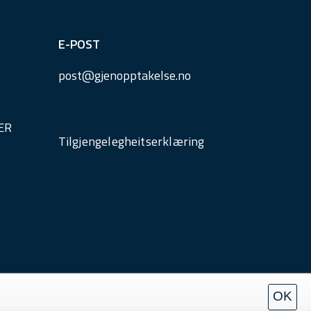
E-POST
post@
gjenopptakelse.
no
ER
Tilgjengelegheitserklæring
OK
Personvern