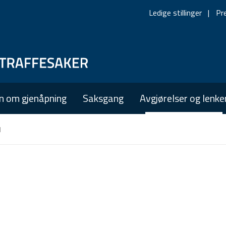
Ledige stillinger
Pr
Skip
Skip
to
to
main
main
n om gjenåpning
Saksgang
Avgjørelser og lenke
navigation
content
l