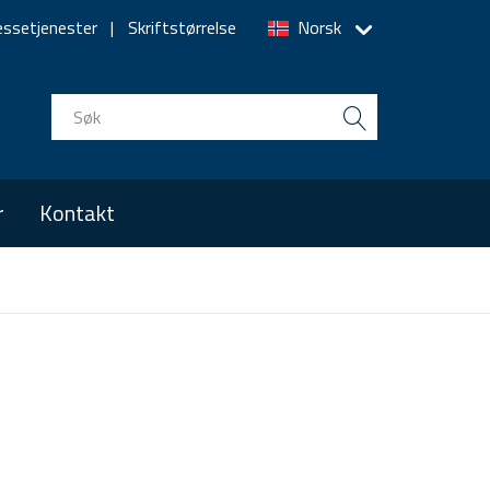
essetjenester
Skriftstørrelse
Norsk
r
Kontakt