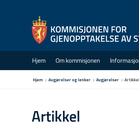
Hjem
Om kommisjonen
Informasjo
Du
Hjem
Avgjørelser og lenker
Avgjørelser
Artikke
er
her
Artikkel