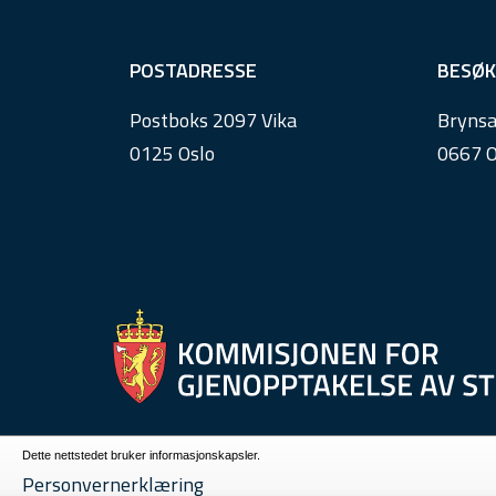
F
POSTADRESSE
BESØK
o
Postboks 2097 Vika
Brynsa
o
0125 Oslo
0667 O
t
e
r
Dette nettstedet bruker informasjonskapsler.
Personvernerklæring