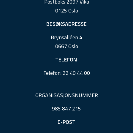
Postboks 2097 Vika
o
0125 Oslo
t
e
BESØKSADRESSE
r
Brynsalléen 4
0667 Oslo
TELEFON
Telefon:
22 40 44 00
ORGANISASJONSNUMMER
985 847 215
E-POST