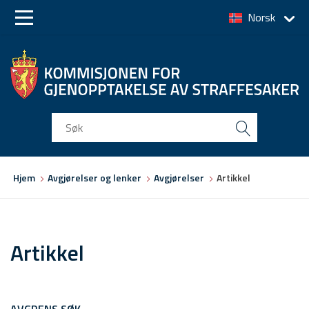
Norsk
Skip
Skip
to
to
main
main
navigation
content
Du
Hjem
Avgjørelser og lenker
Avgjørelser
Artikkel
er
her
Artikkel