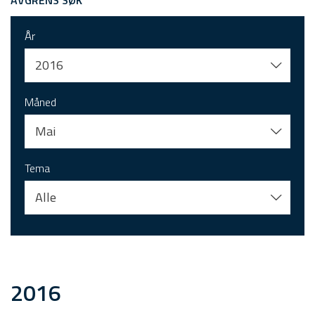
AVGRENS SØK
År
2016
Måned
Mai
Tema
Alle
2016