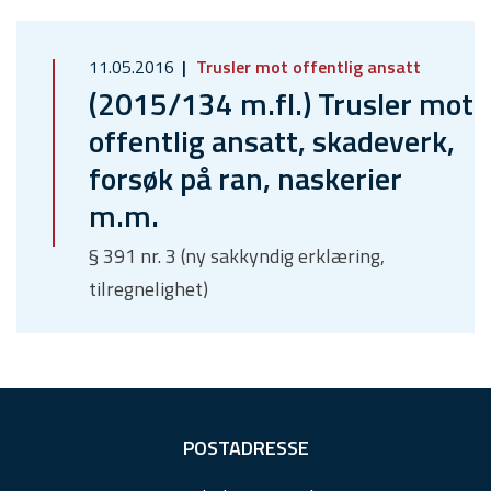
11.05.2016
Trusler mot offentlig ansatt
(2015/134 m.fl.) Trusler mot
offentlig ansatt, skadeverk,
forsøk på ran, naskerier
m.m.
§ 391 nr. 3 (ny sakkyndig erklæring,
tilregnelighet)
F
POSTADRESSE
o