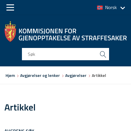
Norsk
Skip
Skip
to
to
main
main
navigation
content
Du
Hjem
Avgjørelser og lenker
Avgjørelser
Artikkel
er
her
Artikkel