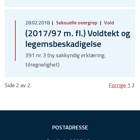
28.02.2018
Seksuelle overgrep
Vold
(2017/97 m. fl.) Voldtekt og
legemsbeskadigelse
391 nr. 3 (ny sakkyndig erklæring,
tilregnelighet)
Side 2 av 2.
Forrige
1
2
F
POSTADRESSE
o