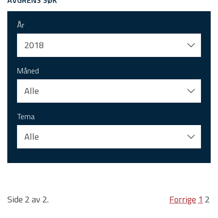
AVGRENS SØK
År
2018
Måned
Alle
Tema
Alle
Side 2 av 2.
Forrige
1
2