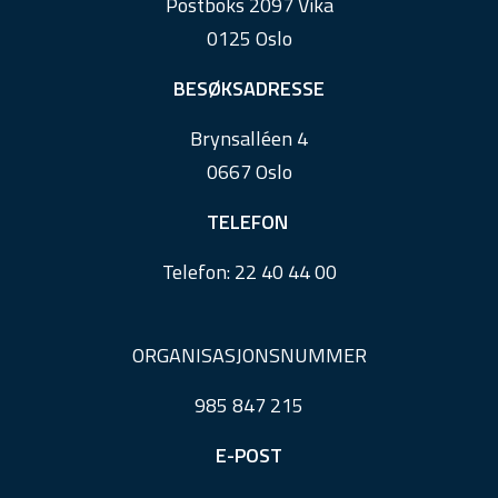
Postboks 2097 Vika
o
0125 Oslo
t
e
BESØKSADRESSE
r
Brynsalléen 4
0667 Oslo
TELEFON
Telefon:
22 40 44 00
ORGANISASJONSNUMMER
985 847 215
E-POST