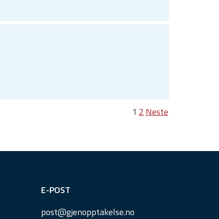
1
2
Neste
E-POST
post@
gjenopptakelse.
no