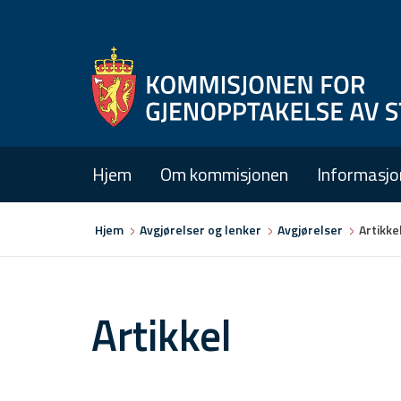
Hjem
Om kommisjonen
Informasjo
Du
Hjem
Avgjørelser og lenker
Avgjørelser
Artikke
er
her
Artikkel