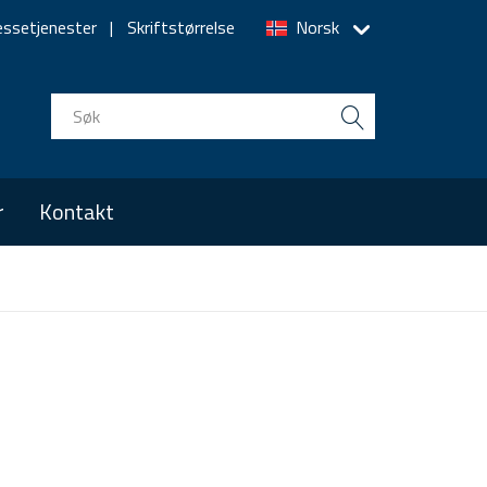
essetjenester
Skriftstørrelse
Norsk
r
Kontakt