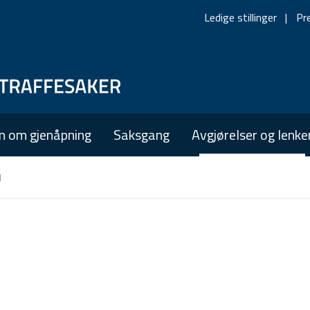
Ledige stillinger
Pr
Skip
Skip
to
to
main
main
n om gjenåpning
Saksgang
Avgjørelser og lenke
navigation
content
l