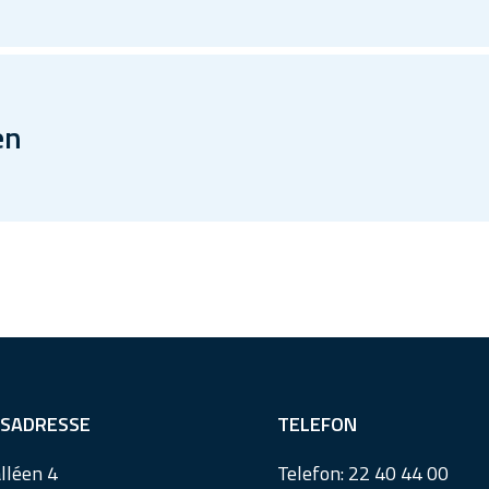
en
SADRESSE
TELEFON
lléen 4
Telefon:
22 40 44 00