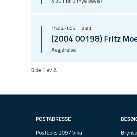
§ 391 nr. 3 (nye bevis)
15.06.2006
Vold
(2004 00198) Fritz Mo
Avgjørelse
Side 1 av 2.
F
POSTADRESSE
BESØK
o
Postboks 2097 Vika
Brynsa