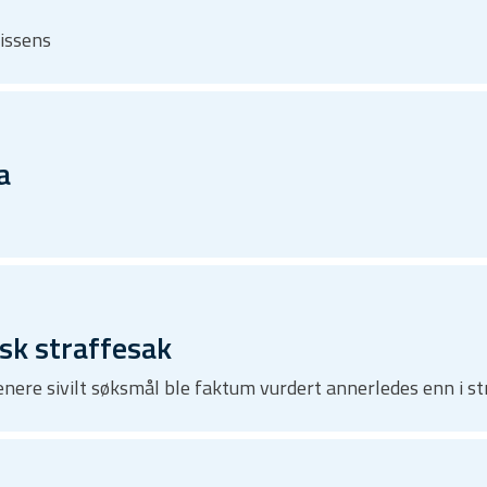
dissens
a
k straffesak
enere sivilt søksmål ble faktum vurdert annerledes enn i s