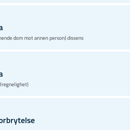
a
innende dom mot annen person) dissens
a
ilregnelighet)
orbrytelse