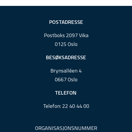
F
POSTADRESSE
o
Postboks 2097 Vika
o
0125 Oslo
t
e
BESØKSADRESSE
r
Brynsalléen 4
0667 Oslo
TELEFON
Telefon:
22 40 44 00
ORGANISASJONSNUMMER