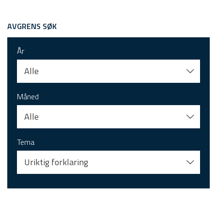
AVGRENS SØK
År
Alle
Måned
Alle
Tema
Uriktig forklaring