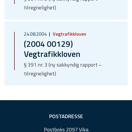
tilregnelighet)
24.08.2004
Vegtrafikkloven
(2004 00129)
Vegtrafikkloven
§ 391 nr. 3 (ny sakkyndig rapport –
tilregnelighet)
F
POSTADRESSE
o
Postboks 2097 Vika