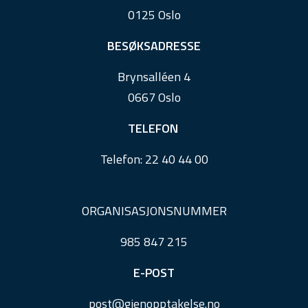
o
0125 Oslo
t
e
BESØKSADRESSE
r
Brynsalléen 4
0667 Oslo
TELEFON
Telefon:
22 40 44 00
ORGANISASJONSNUMMER
985 847 215
E-POST
post@
gjenopptakelse.
no