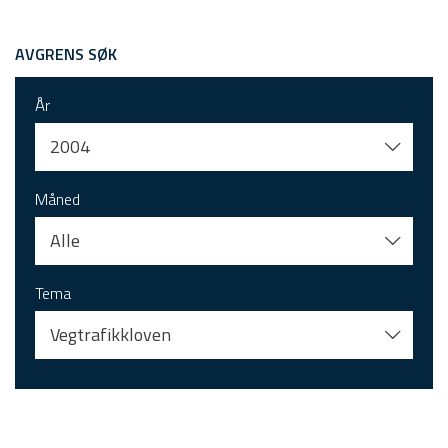
AVGRENS SØK
År
2004
Måned
Alle
Tema
Vegtrafikkloven