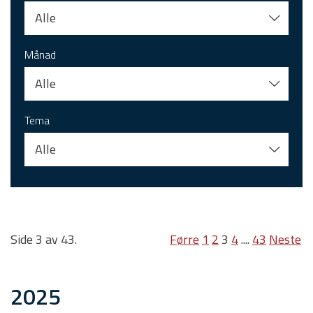
Alle
Månad
Alle
Tema
Alle
Side 3 av 43.
Førre
1
2
3
4
....
43
Neste
2025