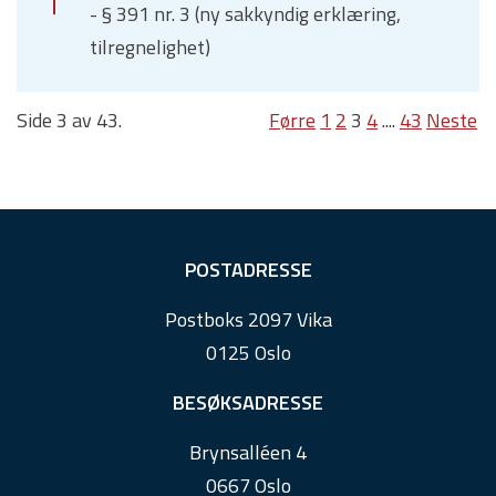
- § 391 nr. 3 (ny sakkyndig erklæring,
tilregnelighet)
Side 3 av 43.
Førre
1
2
3
4
....
43
Neste
F
POSTADRESSE
o
Postboks 2097 Vika
o
0125 Oslo
t
e
BESØKSADRESSE
r
Brynsalléen 4
0667 Oslo