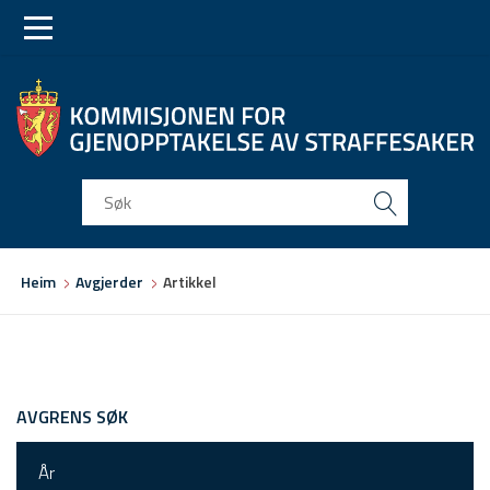
Skip
Skip
to
to
main
main
navigation
content
Du
Heim
Avgjerder
Artikkel
er
her
AVGRENS SØK
År