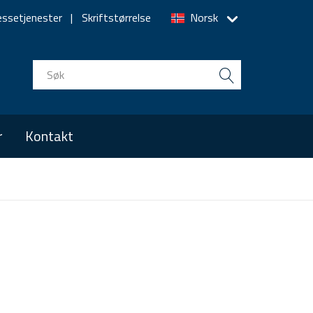
essetjenester
Skriftstørrelse
Norsk
r
Kontakt