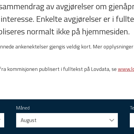
t sammendrag av avgjørelser om gjenåpn
 interesse. Enkelte avgjørelser er i full
 publiseres normalt ikke på hjemmesiden.
nnede ankenektelser gjengis veldig kort. Mer opplysninger
 fra kommisjonen publisert i fulltekst på Lovdata, se
www.lo
Måned
T
August