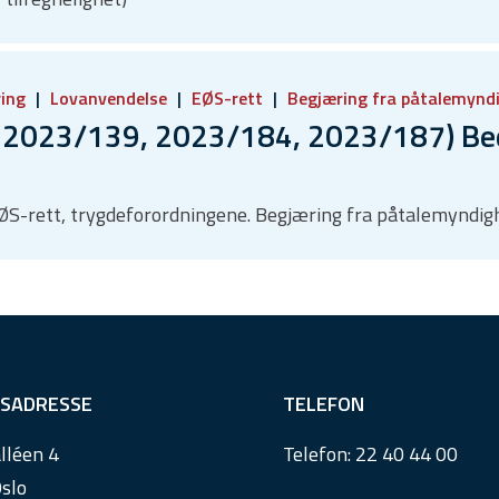
ring
Lovanvendelse
EØS-rett
Begjæring fra påtalemynd
2023/139, 2023/184, 2023/187) Bedra
EØS-rett, trygdeforordningene. Begjæring fra påtalemyndig
SADRESSE
TELEFON
lléen 4
Telefon:
22 40 44 00
slo