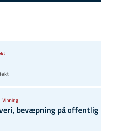
ekt
etekt
Vinning
veri, bevæpning på offentlig