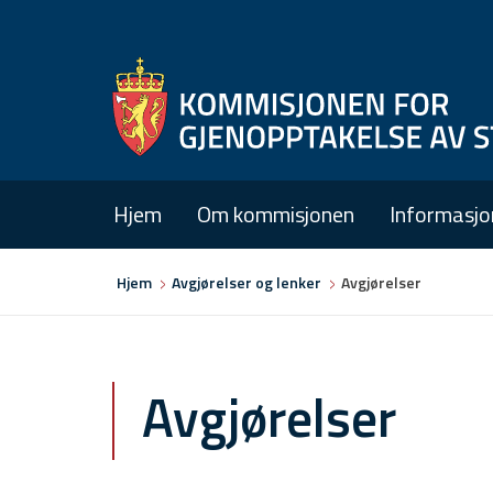
Hjem
Om kommisjonen
Informasjo
Du
Hjem
Avgjørelser og lenker
Avgjørelser
er
her
Avgjørelser