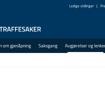
Ledige stillinger
Pr
Skip
Skip
to
to
main
main
n om gjenåpning
Saksgang
Avgjørelser og lenke
navigation
content