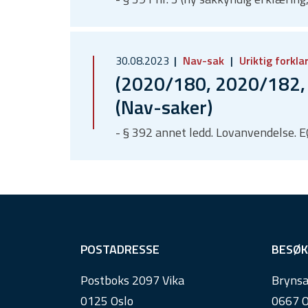
30.08.2023
Nav-sak
Uriktig forkla
(2020/180, 2020/182, 
(Nav-saker)
- § 392 annet ledd. Lovanvendelse. 
F
POSTADRESSE
BESØK
o
Postboks 2097 Vika
Brynsa
o
0125 Oslo
0667 O