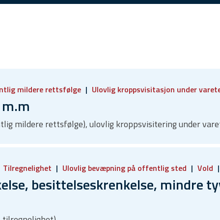
tlig mildere rettsfølge
Ulovlig kroppsvisitasjon under varet
k m.m
tlig mildere rettsfølge), ulovlig kroppsvisitering under var
Tilregnelighet
Ulovlig bevæpning på offentlig sted
Vold
lse, besittelseskrenkelse, mindre ty
 tilregnelighet)