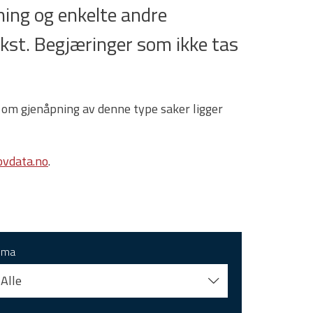
ing og enkelte andre
tekst. Begjæringer som ikke tas
 om gjenåpning av denne type saker ligger
vdata.no
.
ema
Alle