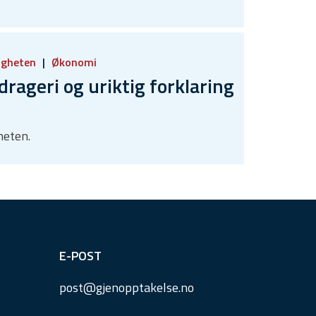
igheten
Økonomi
geri og uriktig forklaring
heten.
E-POST
post@
gjenopptakelse.
no