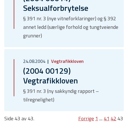
Seksualforbrytelse
§ 391 nr. 3 (nye vitneforklaringer) og § 392
annet ledd (særlige forhold og tungtveiende
grunner)
24.08.2004
Vegtrafikkloven
(2004 00129)
Vegtrafikkloven
§ 391 nr. 3 (ny sakkyndig rapport –
tilregnelighet)
Side 43 av 43.
Forrige
1
....
41
42
43