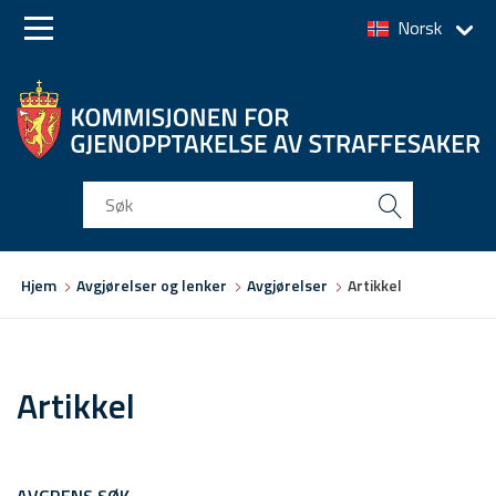
Norsk
Skip
Skip
to
to
main
main
navigation
content
Du
Hjem
Avgjørelser og lenker
Avgjørelser
Artikkel
er
her
Artikkel