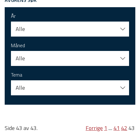
AVGRENS SØK
År
Alle
Måned
Alle
Tema
Alle
Side 43 av 43.
Forrige
1
....
41
42
43