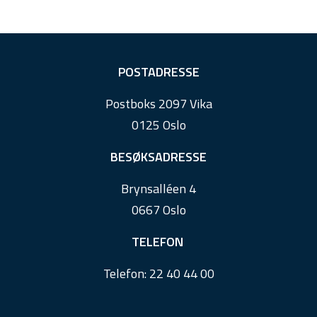
F
POSTADRESSE
o
Postboks 2097 Vika
o
0125 Oslo
t
e
BESØKSADRESSE
r
Brynsalléen 4
0667 Oslo
TELEFON
Telefon:
22 40 44 00