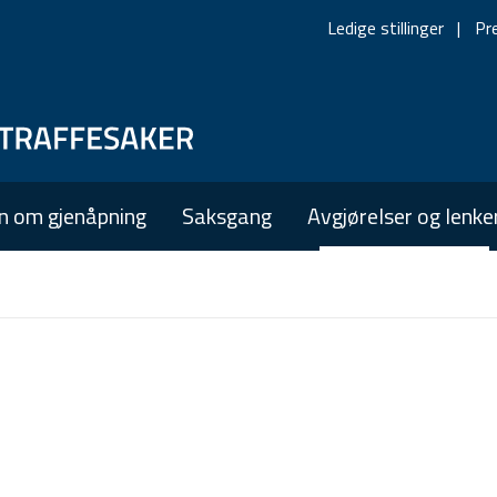
Ledige stillinger
Pr
Skip
Skip
to
to
main
main
n om gjenåpning
Saksgang
Avgjørelser og lenke
navigation
content