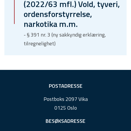
(2022/63 mfl.) Vold, tyveri,
ordensforstyrrelse,
narkotika m.m.
- § 391 nr. 3 (ny sakkyndig erklæring,
tilregnelighet)
F
POSTADRESSE
o
Postboks 2097 Vika
o
0125 Oslo
t
e
BESØKSADRESSE
r