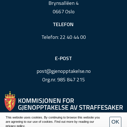
Brynsalléen 4
0667 Oslo
TELEFON
Telefon:
22 40 44 00
E-POST
post@
gjenopptakelse.
no
Org.nr. 985 847 215
This website uses cookies. By continuing to browse this website you
OK
are agreeing to our use of cookies. Find out more by reading our
Personvern
privacy policy.