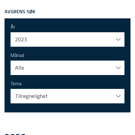
AVGRENS SØK
År
2023
Månad
Alle
Tema
Tilregnelighet