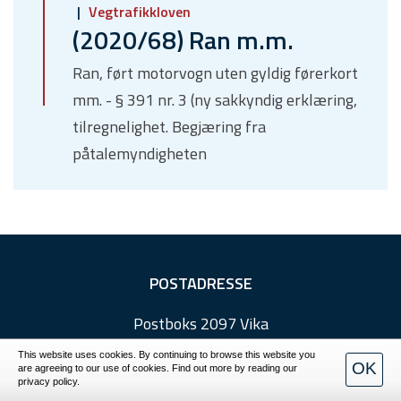
Vegtrafikkloven
(2020/68) Ran m.m.
Ran, ført motorvogn uten gyldig førerkort
mm. - § 391 nr. 3 (ny sakkyndig erklæring,
tilregnelighet. Begjæring fra
påtalemyndigheten
F
POSTADRESSE
o
Postboks 2097 Vika
o
0125 Oslo
t
This website uses cookies. By continuing to browse this website you
OK
are agreeing to our use of cookies. Find out more by reading our
e
privacy policy.
BESØKSADRESSE