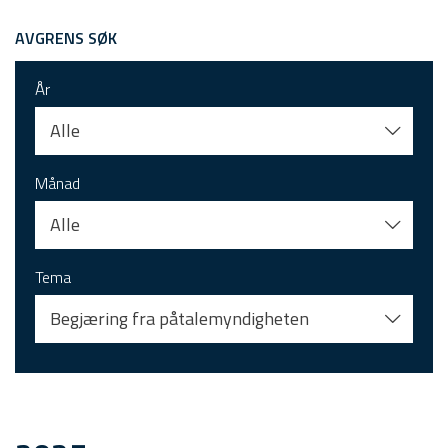
AVGRENS SØK
År
Alle
Månad
Alle
Tema
Begjæring fra påtalemyndigheten